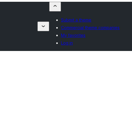
Submit a theme
Commercial theme companies
My favorites
Log in