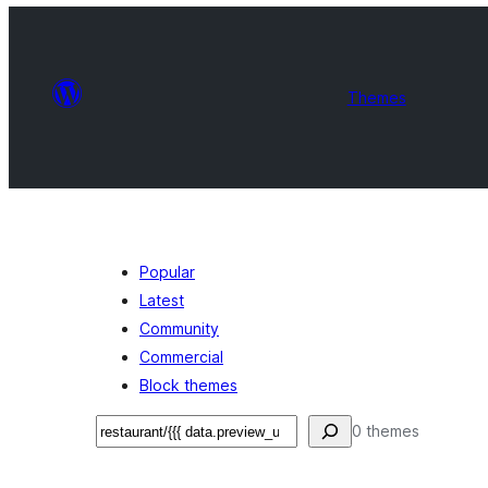
Themes
Popular
Latest
Community
Commercial
Block themes
தேடுக
0 themes