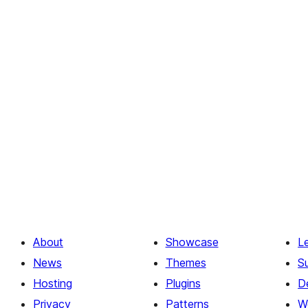
About
Showcase
L
News
Themes
S
Hosting
Plugins
D
Privacy
Patterns
W