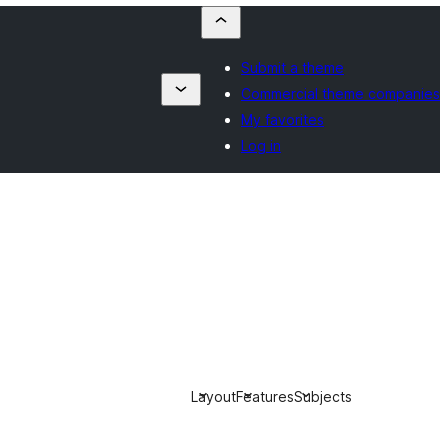
Submit a theme
Commercial theme companies
My favorites
Log in
Layout
Features
Subjects