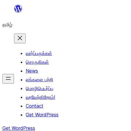
உள்ளடக்கத்திற்கு
செல்க
தமிழ்
வார்ப்புருக்கள்
சொருகிகள்
News
எங்களை பற்றி
மொழிபெயர்ப்பு
வரவேற்கிறோம்!
Contact
Get WordPress
Get WordPress