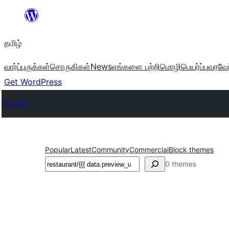
உள்ளடக்கத்திற்கு
செல்க
தமிழ்
வார்ப்புருக்கள்
சொருகிகள்
News
எங்களை பற்றி
மொழிபெயர்ப்பு
வரவேற
Get WordPress
Themes
Popular
Latest
Community
Commercial
Block themes
தேடுக
0 themes