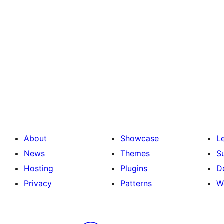
About
Showcase
L
News
Themes
S
Hosting
Plugins
D
Privacy
Patterns
W