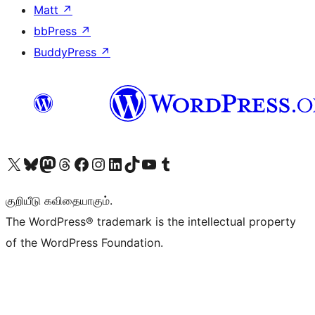
Matt
↗
bbPress
↗
BuddyPress
↗
Visit our X (formerly Twitter) account
Visit our Bluesky account
Visit our Mastodon account
Visit our Threads account
Visit our Facebook page
Visit our Instagram account
Visit our LinkedIn account
Visit our TikTok account
Visit our YouTube channel
Visit our Tumblr account
குறியீடு கவிதையாகும்.
The WordPress® trademark is the intellectual property
of the WordPress Foundation.