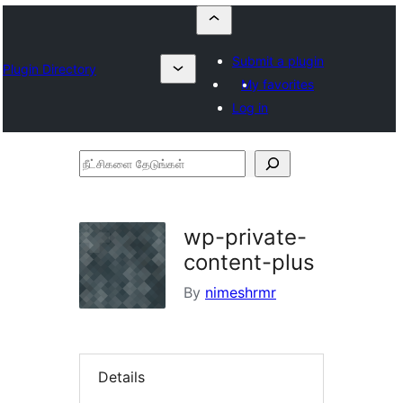
Submit a plugin
Plugin Directory
My favorites
Log in
நீட்சிகளை
தேடுங்கள்
wp-private-
content-plus
By
nimeshrmr
Details