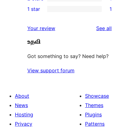
star
3-
1
1 star
1
reviews
star
2-
1
reviews
star
1-
reviews
Your review
See all
review
star
உதவி
review
Got something to say? Need help?
View support forum
About
Showcase
News
Themes
Hosting
Plugins
Privacy
Patterns