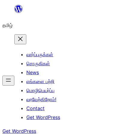
உள்ளடக்கத்திற்கு
செல்க
தமிழ்
வார்ப்புருக்கள்
சொருகிகள்
News
எங்களை பற்றி
மொழிபெயர்ப்பு
வரவேற்கிறோம்!
Contact
Get WordPress
Get WordPress