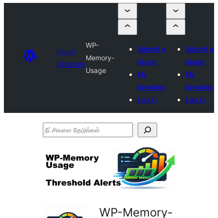
WP-
Submit a
Submit a
Plugin
Memory-
plugin
plugin
Directory
Usage
My
My
favorites
favorites
Log in
Log in
நீட்சிகளை
தேடுங்கள்
WP-Memory-