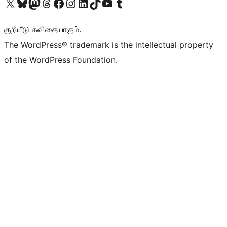
Visit our X (formerly Twitter) account
Visit our Bluesky account
Visit our Mastodon account
Visit our Threads account
Visit our Facebook page
Visit our Instagram account
Visit our LinkedIn account
Visit our TikTok account
Visit our YouTube channel
Visit our Tumblr account
குறியீடு கவிதையாகும்.
The WordPress® trademark is the intellectual property
of the WordPress Foundation.