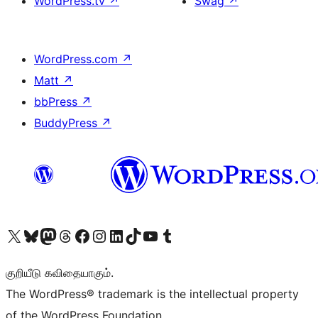
WordPress.tv
↗
Swag
↗
WordPress.com
↗
Matt
↗
bbPress
↗
BuddyPress
↗
Visit our X (formerly Twitter) account
Visit our Bluesky account
Visit our Mastodon account
Visit our Threads account
Visit our Facebook page
Visit our Instagram account
Visit our LinkedIn account
Visit our TikTok account
Visit our YouTube channel
Visit our Tumblr account
குறியீடு கவிதையாகும்.
The WordPress® trademark is the intellectual property
of the WordPress Foundation.