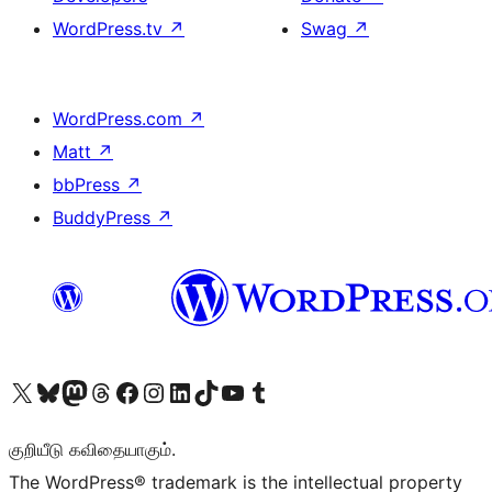
WordPress.tv
↗
Swag
↗
WordPress.com
↗
Matt
↗
bbPress
↗
BuddyPress
↗
Visit our X (formerly Twitter) account
Visit our Bluesky account
Visit our Mastodon account
Visit our Threads account
Visit our Facebook page
Visit our Instagram account
Visit our LinkedIn account
Visit our TikTok account
Visit our YouTube channel
Visit our Tumblr account
குறியீடு கவிதையாகும்.
The WordPress® trademark is the intellectual property