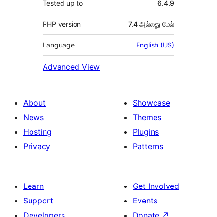
Tested up to
6.4.9
PHP version
7.4 அல்லது மேல்
Language
English (US)
Advanced View
About
Showcase
News
Themes
Hosting
Plugins
Privacy
Patterns
Learn
Get Involved
Support
Events
Developers
Donate
↗