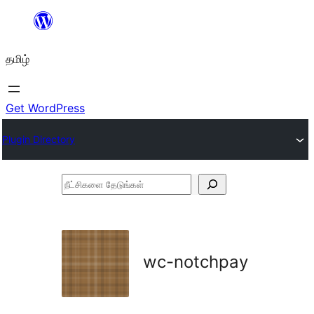
உள்ளடக்கத்திற்கு
செல்க
தமிழ்
Get WordPress
Plugin Directory
நீட்சிகளை
தேடுங்கள்
wc-notchpay