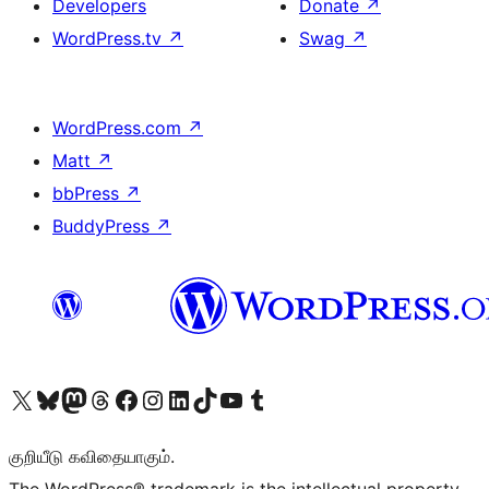
Developers
Donate
↗
WordPress.tv
↗
Swag
↗
WordPress.com
↗
Matt
↗
bbPress
↗
BuddyPress
↗
Visit our X (formerly Twitter) account
Visit our Bluesky account
Visit our Mastodon account
Visit our Threads account
Visit our Facebook page
Visit our Instagram account
Visit our LinkedIn account
Visit our TikTok account
Visit our YouTube channel
Visit our Tumblr account
குறியீடு கவிதையாகும்.
The WordPress® trademark is the intellectual property