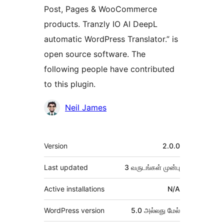
Post, Pages & WooCommerce
products. Tranzly IO AI DeepL
automatic WordPress Translator.” is
open source software. The
following people have contributed
to this plugin.
பங்களிப்பாளர்கள்
Neil James
Meta
Version
2.0.0
Last updated
3 வருடங்கள்
முன்பு
Active installations
N/A
WordPress version
5.0 அல்லது மேல்