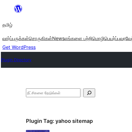
உள்ளடக்கத்திற்கு
செல்க
தமிழ்
வார்ப்புருக்கள்
சொருகிகள்
News
எங்களை பற்றி
மொழிபெயர்ப்பு
வரவேற
Get WordPress
Plugin Directory
தேடுக
Plugin Tag:
yahoo sitemap