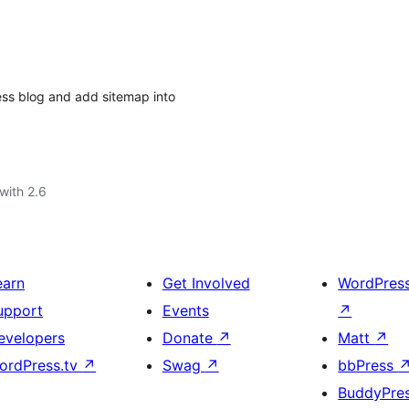
ss blog and add sitemap into
with 2.6
earn
Get Involved
WordPres
upport
Events
↗
evelopers
Donate
↗
Matt
↗
ordPress.tv
↗
Swag
↗
bbPress
BuddyPre