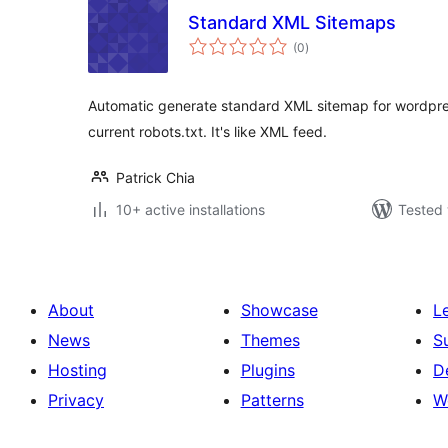
Standard XML Sitemaps
total
(0
)
ratings
Automatic generate standard XML sitemap for wordpre
current robots.txt. It's like XML feed.
Patrick Chia
10+ active installations
Tested 
About
Showcase
L
News
Themes
S
Hosting
Plugins
D
Privacy
Patterns
W