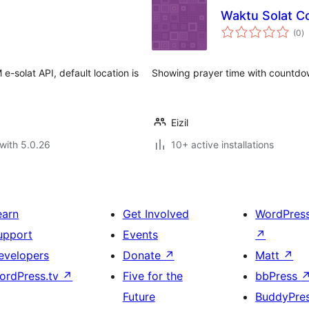
Waktu Solat 
to
(0
)
ra
e-solat API, default location is
Showing prayer time with countd
Eizil
with 5.0.26
10+ active installations
earn
Get Involved
WordPres
upport
Events
↗
evelopers
Donate
↗
Matt
↗
ordPress.tv
↗
Five for the
bbPress
Future
BuddyPre