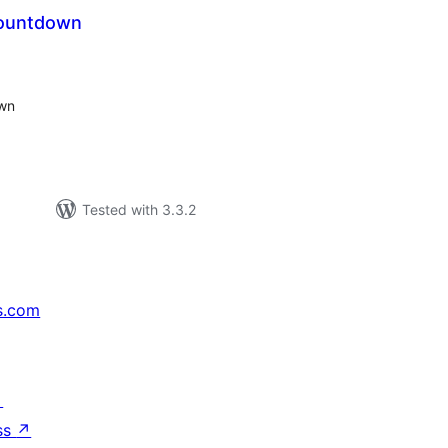
Countdown
tal
tings
own
Tested with 3.3.2
s.com
↗
ss
↗