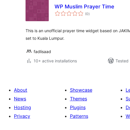
WP Muslim Prayer Time
total
(0
)
ratings
This is an unofficial prayer time widget based on JAKIM 
set to Kuala Lumpur.
fadlisaad
10+ active installations
Tested 
About
Showcase
L
News
Themes
S
Hosting
Plugins
D
Privacy
Patterns
W