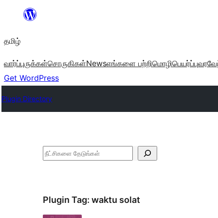
உள்ளடக்கத்திற்கு
செல்க
தமிழ்
வார்ப்புருக்கள்
சொருகிகள்
News
எங்களை பற்றி
மொழிபெயர்ப்பு
வரவேற
Get WordPress
Plugin Directory
தேடுக
Plugin Tag:
waktu solat