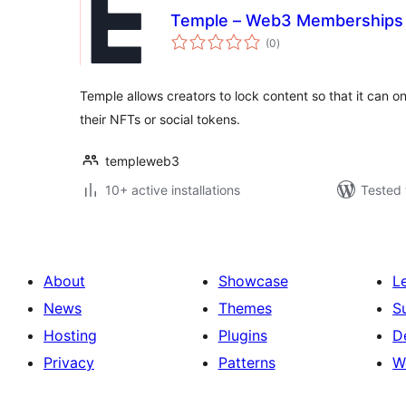
Temple – Web3 Memberships
total
(0
)
ratings
Temple allows creators to lock content so that it can 
their NFTs or social tokens.
templeweb3
10+ active installations
Tested 
About
Showcase
L
News
Themes
S
Hosting
Plugins
D
Privacy
Patterns
W