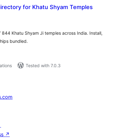
rectory for Khatu Shyam Temples
tal
tings
of 844 Khatu Shyam Ji temples across India. Install,
hips bundled.
lations
Tested with 7.0.3
s.com
↗
ss
↗