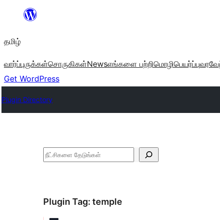
உள்ளடக்கத்திற்கு
செல்க
தமிழ்
வார்ப்புருக்கள்
சொருகிகள்
News
எங்களை பற்றி
மொழிபெயர்ப்பு
வரவேற
Get WordPress
Plugin Directory
தேடுக
Plugin Tag:
temple