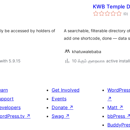
KWB Temple Di
to
(0
)
ra
only be accessed by holders of
A searchable, filterable directory 
add one shortcode, done — data s
khatuwalebaba
with 5.9.15
10 க்கும் குறைவாக active instal
earn
Get Involved
WordPres
upport
Events
↗
evelopers
Donate
↗
Matt
↗
ordPress.tv
↗
Swag
↗
bbPress
BuddyPre