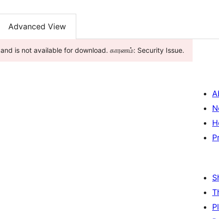
Advanced View
 and is not available for download. காரணம்: Security Issue.
A
N
H
P
S
T
P