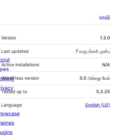
உதவி
Meta
Version
1.3.0
Last updated
7 வருடங்கள்
முன்பு
bout
Active installations
N/A
ews
osting
WordPress version
3.0 அல்லது மேல்
rivacy
Tested up to
5.2.25
Language
English (US)
howcase
hemes
lugins