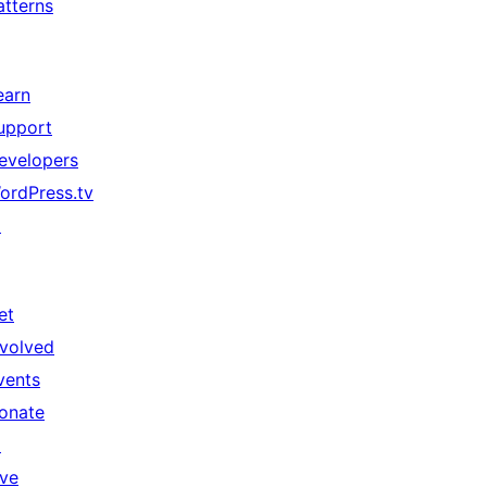
atterns
earn
upport
evelopers
ordPress.tv
↗
et
nvolved
vents
onate
↗
ive