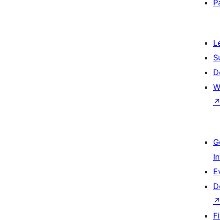
P
L
S
D
W
G
I
E
D
F