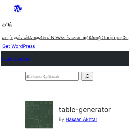
உள்ளடக்கத்திற்கு
செல்க
தமிழ்
வார்ப்புருக்கள்
சொருகிகள்
News
எங்களை பற்றி
மொழிபெயர்ப்பு
வரவேற
Get WordPress
Plugin Directory
நீட்சிகளை
தேடுங்கள்
table-generator
By
Hassan Akhtar