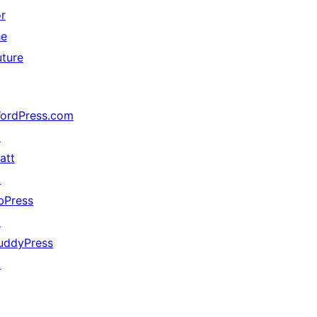
or
he
uture
ordPress.com
↗
att
↗
bPress
↗
uddyPress
↗