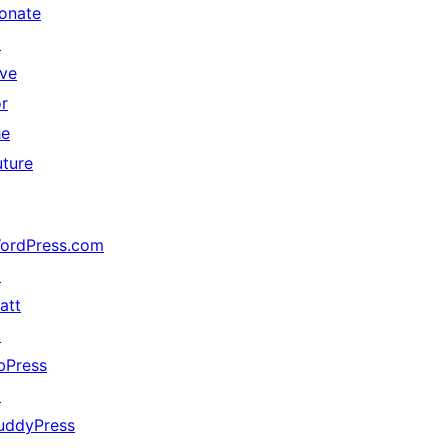
onate
↗
ive
or
he
uture
ordPress.com
↗
att
↗
bPress
↗
uddyPress