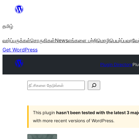
உள்ளடக்கத்திற்கு
செல்க
தமிழ்
வார்ப்புருக்கள்
சொருகிகள்
News
எங்களை பற்றி
மொழிபெயர்ப்பு
வரவேற
Get WordPress
Plugin Directory
Pl
நீட்சிகளை
தேடுங்கள்
This plugin
hasn’t been tested with the latest 3 ma
with more recent versions of WordPress.