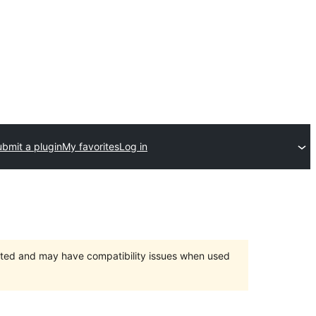
bmit a plugin
My favorites
Log in
orted and may have compatibility issues when used