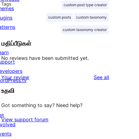
Tags
custom post type creator
hemes
lugins
custom posts
custom taxonomy
atterns
custom taxonomy creator
மதிப்பீடுகள்
earn
No reviews have been submitted yet.
upport
evelopers
reviews
Your review
See all
ordPress.tv
↗
உதவி
Got something to say? Need help?
et
View support forum
nvolved
vents