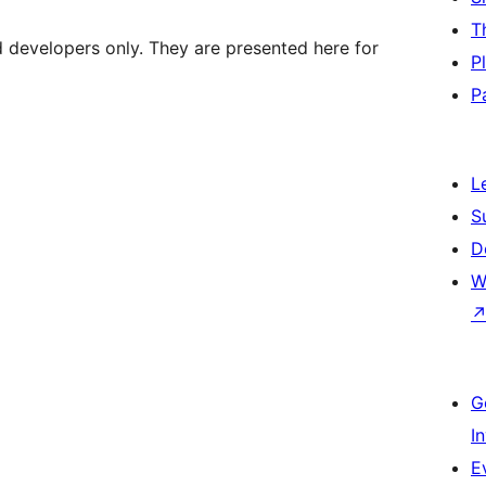
T
d developers only. They are presented here for
P
P
L
S
D
W
G
I
E