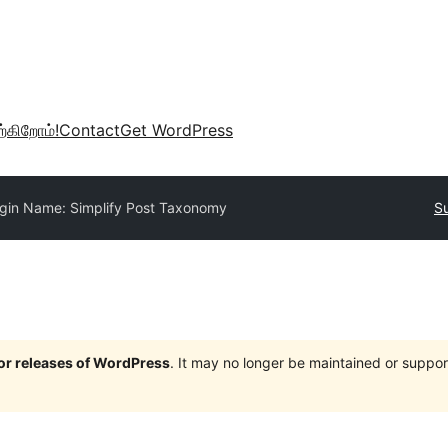
்கிறோம்!
Contact
Get WordPress
ugin Name: Simplify Post Taxonomy
Su
jor releases of WordPress
. It may no longer be maintained or supp