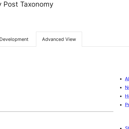
fy Post Taxonomy
Development
Advanced View
A
N
H
P
S