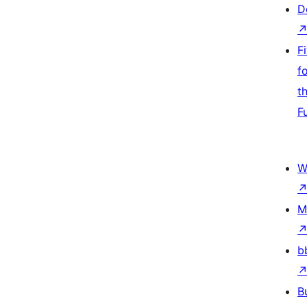
D
F
f
t
F
W
M
b
B