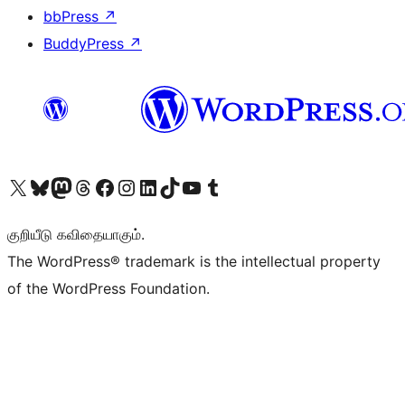
bbPress
↗
BuddyPress
↗
Visit our X (formerly Twitter) account
Visit our Bluesky account
Visit our Mastodon account
Visit our Threads account
Visit our Facebook page
Visit our Instagram account
Visit our LinkedIn account
Visit our TikTok account
Visit our YouTube channel
Visit our Tumblr account
குறியீடு கவிதையாகும்.
The WordPress® trademark is the intellectual property
of the WordPress Foundation.