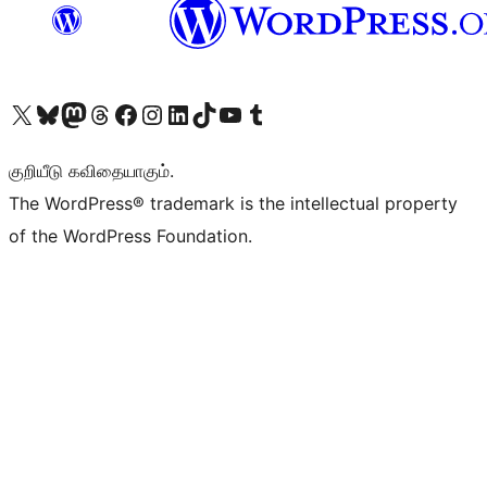
Visit our X (formerly Twitter) account
Visit our Bluesky account
Visit our Mastodon account
Visit our Threads account
Visit our Facebook page
Visit our Instagram account
Visit our LinkedIn account
Visit our TikTok account
Visit our YouTube channel
Visit our Tumblr account
குறியீடு கவிதையாகும்.
The WordPress® trademark is the intellectual property
of the WordPress Foundation.