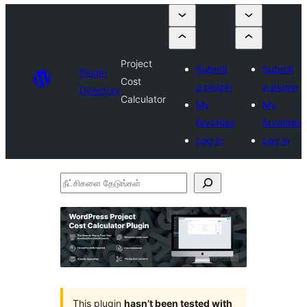
Project
Submit
Submit
Plugin
Cost
a plugin
a plugin
Directory
Calculator
My
My
favorites
favorites
Log in
Log in
நீட்சிகளை
தேடுங்கள்
This plugin
hasn’t been tested with