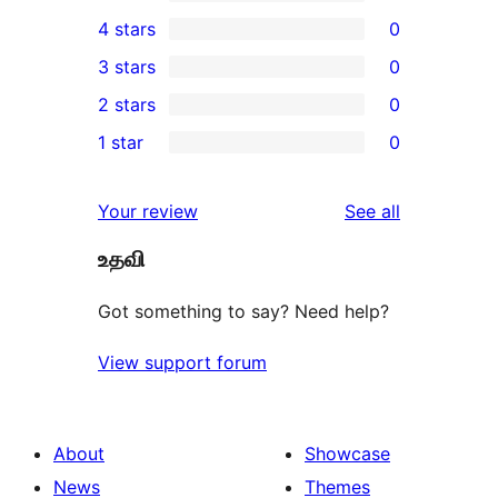
2
4 stars
0
5-
0
3 stars
0
star
4-
0
2 stars
0
reviews
star
3-
0
1 star
0
reviews
star
2-
0
reviews
star
1-
reviews
Your review
See all
reviews
star
உதவி
reviews
Got something to say? Need help?
View support forum
About
Showcase
News
Themes