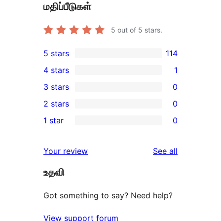
மதிப்பீடுகள்
5
out of 5 stars.
5 stars
114
114
4 stars
1
5-
1
3 stars
0
star
4-
0
2 stars
0
reviews
star
3-
0
1 star
0
review
star
2-
0
reviews
star
1-
reviews
Your review
See all
reviews
star
உதவி
reviews
Got something to say? Need help?
View support forum