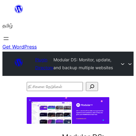
உள்ளடக்கத்திற்கு
செல்க
தமிழ்
Get WordPress
Plugin
Modular DS: Monitor, update,
Directory
and backup multiple websites
நீட்சிகளை
தேடுங்கள்