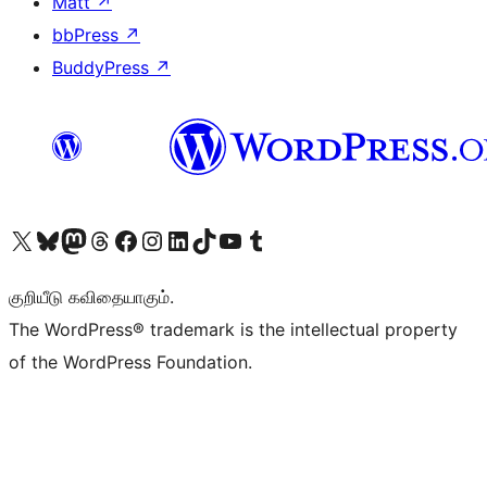
Matt
↗
bbPress
↗
BuddyPress
↗
Visit our X (formerly Twitter) account
Visit our Bluesky account
Visit our Mastodon account
Visit our Threads account
Visit our Facebook page
Visit our Instagram account
Visit our LinkedIn account
Visit our TikTok account
Visit our YouTube channel
Visit our Tumblr account
குறியீடு கவிதையாகும்.
The WordPress® trademark is the intellectual property
of the WordPress Foundation.