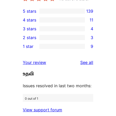
5 stars
139
139
4 stars
11
5-
11
3 stars
4
star
4-
4
2 stars
3
reviews
star
3-
3
1 star
9
reviews
star
2-
9
reviews
star
1-
reviews
Your review
See all
reviews
star
உதவி
reviews
Issues resolved in last two months:
0 out of 1
View support forum