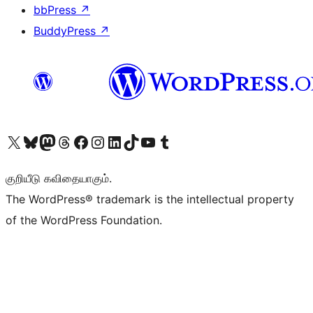
bbPress
↗
BuddyPress
↗
Visit our X (formerly Twitter) account
Visit our Bluesky account
Visit our Mastodon account
Visit our Threads account
Visit our Facebook page
Visit our Instagram account
Visit our LinkedIn account
Visit our TikTok account
Visit our YouTube channel
Visit our Tumblr account
குறியீடு கவிதையாகும்.
The WordPress® trademark is the intellectual property
of the WordPress Foundation.