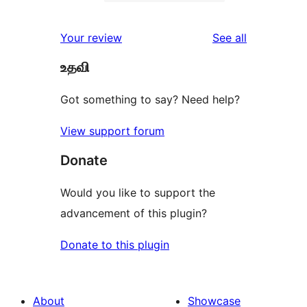
2-
0
reviews
star
1-
reviews
Your review
See all
reviews
star
உதவி
reviews
Got something to say? Need help?
View support forum
Donate
Would you like to support the
advancement of this plugin?
Donate to this plugin
About
Showcase