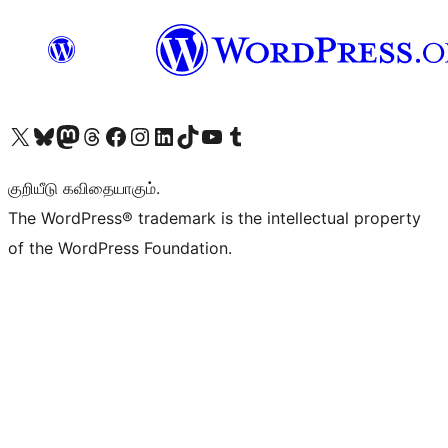
Visit our X (formerly Twitter) account
Visit our Bluesky account
Visit our Mastodon account
Visit our Threads account
Visit our Facebook page
Visit our Instagram account
Visit our LinkedIn account
Visit our TikTok account
Visit our YouTube channel
Visit our Tumblr account
குறியீடு கவிதையாகும்.
The WordPress® trademark is the intellectual property
of the WordPress Foundation.