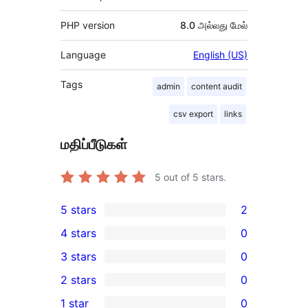
PHP version
8.0 அல்லது மேல்
Language
English (US)
Tags
admin
content audit
csv export
links
மதிப்பீடுகள்
5
out of 5 stars.
5 stars
2
2
4 stars
0
5-
0
3 stars
0
star
4-
0
2 stars
0
reviews
star
3-
0
1 star
0
reviews
star