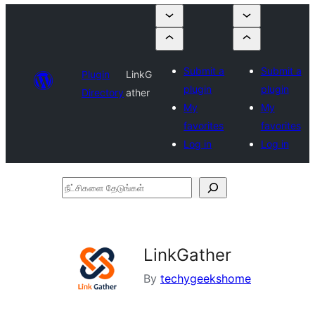
Submit a
Submit a
Plugin
LinkG
plugin
plugin
Directory
ather
My
My
favorites
favorites
Log in
Log in
நீட்சிகளை
தேடுங்கள்
LinkGather
By
techygeekshome