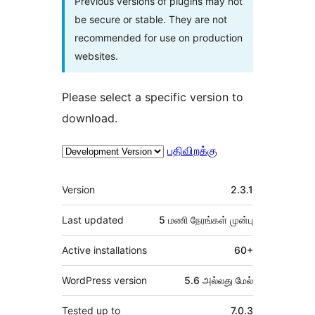
Previous versions of plugins may not
be secure or stable. They are not
recommended for use on production
websites.
Please select a specific version to
download.
பதிவிறக்கு
Meta
Version
2.3.1
Last updated
5 மணி நேரங்கள்
முன்பு
Active installations
60+
WordPress version
5.6 அல்லது மேல்
Tested up to
7.0.3