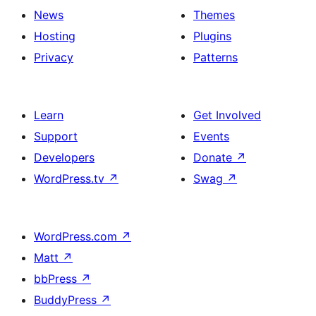
News
Themes
Hosting
Plugins
Privacy
Patterns
Learn
Get Involved
Support
Events
Developers
Donate
↗
WordPress.tv
↗
Swag
↗
WordPress.com
↗
Matt
↗
bbPress
↗
BuddyPress
↗