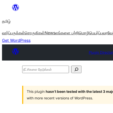
உள்ளடக்கத்திற்கு
செல்க
தமிழ்
வார்ப்புருக்கள்
சொருகிகள்
News
எங்களை பற்றி
மொழிபெயர்ப்பு
வரவேற
Get WordPress
Plugin Directo
நீட்சிகளை
தேடுங்கள்
This plugin
hasn’t been tested with the latest 3 ma
with more recent versions of WordPress.