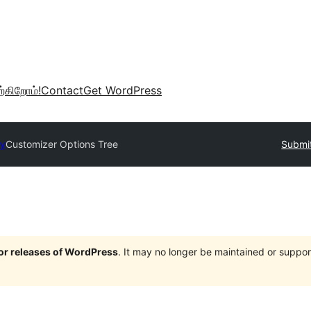
்கிறோம்!
Contact
Get WordPress
ry
Customizer Options Tree
Submit
jor releases of WordPress
. It may no longer be maintained or supp