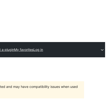
 a plugin
My favorites
Log in
orted and may have compatibility issues when used