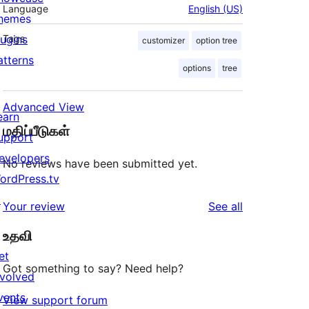
Language
English (US)
hemes
lugins
Tags
customizer
option tree
atterns
options
tree
Advanced View
earn
மதிப்பீடுகள்
upport
evelopers
No reviews have been submitted yet.
ordPress.tv
↗
reviews
Your review
See all
உதவி
et
Got something to say? Need help?
nvolved
vents
View support forum