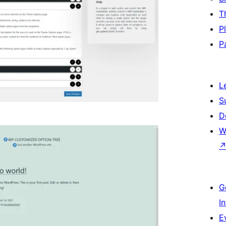
T
P
P
L
S
D
W
G
I
E