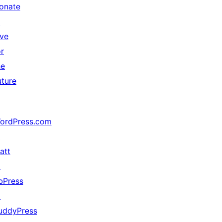
onate
↗
ive
or
he
uture
ordPress.com
↗
att
↗
bPress
↗
uddyPress