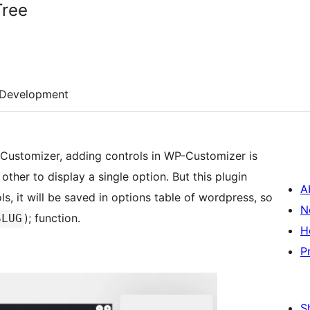
Tree
Development
P-Customizer, adding controls in WP-Customizer is
her to display a single option. But this plugin
A
s, it will be saved in options table of wordpress, so
N
); function.
SLUG
H
P
S