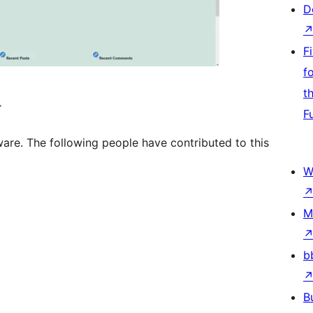
D
F
f
t
்
F
are. The following people have contributed to this
W
M
b
B