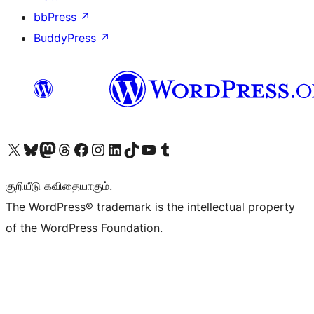
bbPress
↗
BuddyPress
↗
Visit our X (formerly Twitter) account
Visit our Bluesky account
Visit our Mastodon account
Visit our Threads account
Visit our Facebook page
Visit our Instagram account
Visit our LinkedIn account
Visit our TikTok account
Visit our YouTube channel
Visit our Tumblr account
குறியீடு கவிதையாகும்.
The WordPress® trademark is the intellectual property
of the WordPress Foundation.