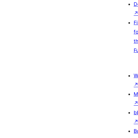
D
F
f
t
F
W
M
b
B