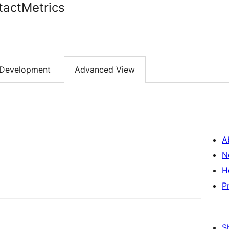
tactMetrics
Development
Advanced View
A
N
H
P
S