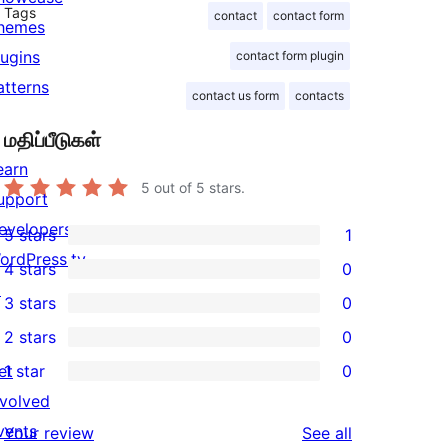
Tags
contact
contact form
hemes
lugins
contact form plugin
atterns
contact us form
contacts
மதிப்பீடுகள்
earn
5
out of 5 stars.
upport
evelopers
5 stars
1
1
ordPress.tv
4 stars
0
5-
0
↗
3 stars
0
star
4-
0
2 stars
0
review
star
3-
0
et
1 star
0
reviews
star
2-
0
nvolved
reviews
star
1-
vents
reviews
Your review
See all
reviews
star