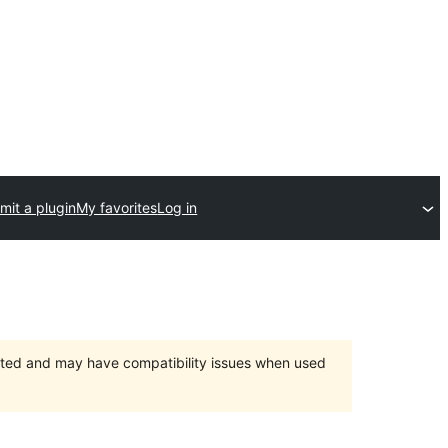
mit a plugin
My favorites
Log in
orted and may have compatibility issues when used