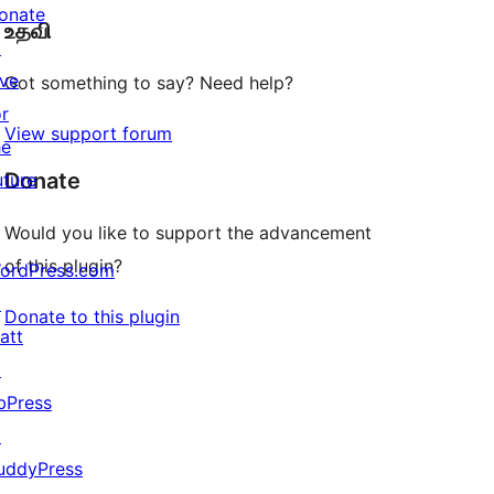
onate
உதவி
reviews
↗
ive
Got something to say? Need help?
or
View support forum
he
Donate
uture
Would you like to support the advancement
of this plugin?
ordPress.com
↗
Donate to this plugin
att
↗
bPress
↗
uddyPress