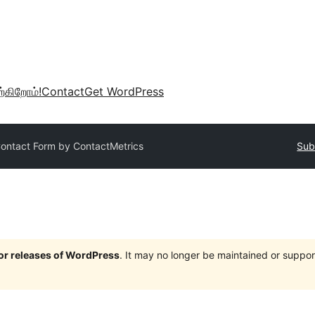
்கிறோம்!
Contact
Get WordPress
ontact Form by ContactMetrics
Sub
jor releases of WordPress
. It may no longer be maintained or supp