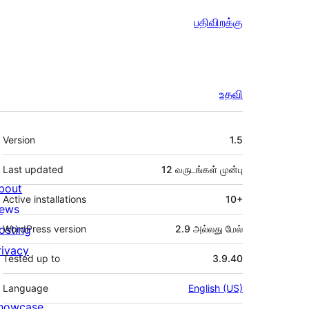
பதிவிறக்கு
உதவி
Meta
Version
1.5
Last updated
12 வருடங்கள்
முன்பு
bout
Active installations
10+
ews
osting
WordPress version
2.9 அல்லது மேல்
rivacy
Tested up to
3.9.40
Language
English (US)
howcase