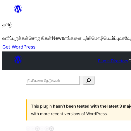
உள்ளடக்கத்திற்கு
செல்க
தமிழ்
வார்ப்புருக்கள்
சொருகிகள்
News
எங்களை பற்றி
மொழிபெயர்ப்பு
வரவேற
Get WordPress
Plugin Directory
C
நீட்சிகளை
தேடுங்கள்
This plugin
hasn’t been tested with the latest 3 ma
with more recent versions of WordPress.