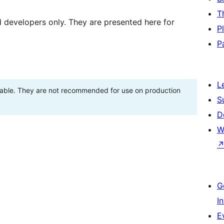
T
d developers only. They are presented here for
P
P
L
stable. They are not recommended for use on production
S
D
W
G
I
E