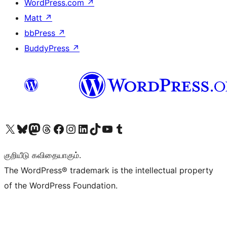
WordPress.com
↗
Matt
↗
bbPress
↗
BuddyPress
↗
Visit our X (formerly Twitter) account
Visit our Bluesky account
Visit our Mastodon account
Visit our Threads account
Visit our Facebook page
Visit our Instagram account
Visit our LinkedIn account
Visit our TikTok account
Visit our YouTube channel
Visit our Tumblr account
குறியீடு கவிதையாகும்.
The WordPress® trademark is the intellectual property
of the WordPress Foundation.