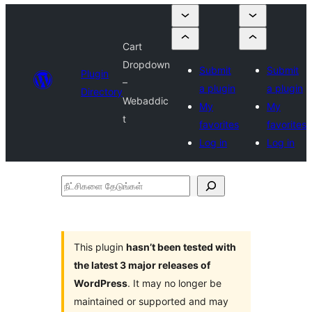
Cart
Dropdown
Submit
Submit
Plugin
–
a plugin
a plugin
Directory
Webaddic
My
My
t
favorites
favorites
Log in
Log in
நீட்சிகளை
தேடுங்கள்
This plugin
hasn’t been tested with
the latest 3 major releases of
WordPress
. It may no longer be
maintained or supported and may