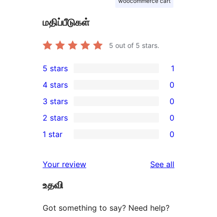
woocommerce cart
மதிப்பீடுகள்
5
out of 5 stars.
5 stars
1
1
4 stars
0
5-
0
3 stars
0
star
4-
0
2 stars
0
review
star
3-
0
1 star
0
reviews
star
2-
0
reviews
star
1-
reviews
Your review
See all
reviews
star
உதவி
reviews
Got something to say? Need help?