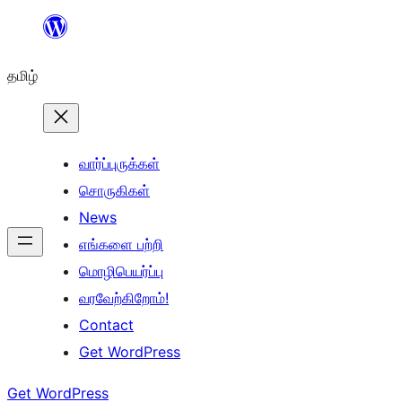
உள்ளடக்கத்திற்கு
செல்க
தமிழ்
வார்ப்புருக்கள்
சொருகிகள்
News
எங்களை பற்றி
மொழிபெயர்ப்பு
வரவேற்கிறோம்!
Contact
Get WordPress
Get WordPress