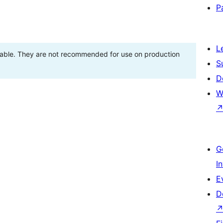
P
L
stable. They are not recommended for use on production
S
D
W
G
I
E
D