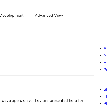
Development
Advanced View
A
N
H
P
S
T
d developers only. They are presented here for
P