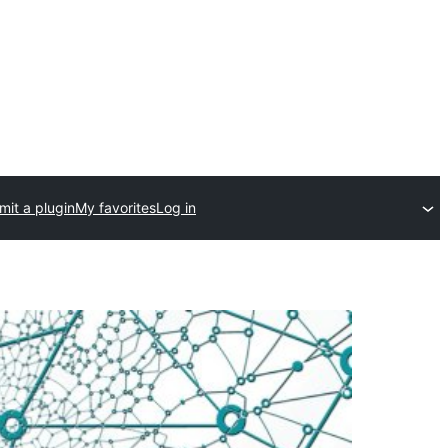
mit a plugin
My favorites
Log in