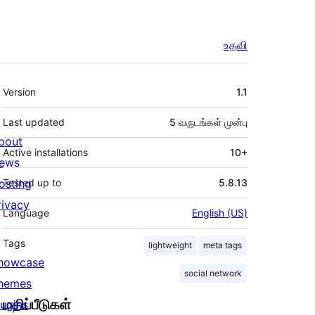
உதவி
Meta
Version
1.1
Last updated
5 வருடங்கள்
முன்பு
bout
Active installations
10+
ews
osting
Tested up to
5.8.13
rivacy
Language
English (US)
Tags
lightweight
meta tags
howcase
social network
hemes
மதிப்பீடுகள்
lugins