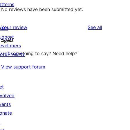
atterns
No reviews have been submitted yet.
reviews
Your review
See all
earn
upport
உதவி
evelopers
Got something to say? Need help?
ordPress.tv
↗
View support forum
et
nvolved
vents
onate
↗