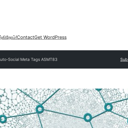
்கிறோம்!
Contact
Get WordPress
uto-Social Meta Tags ASMT83
Sub