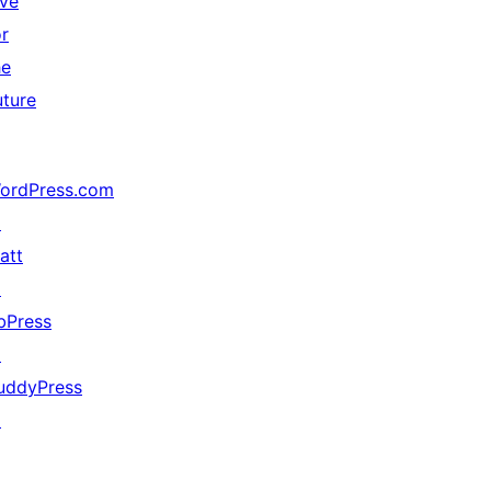
ive
or
he
uture
ordPress.com
↗
att
↗
bPress
↗
uddyPress
↗