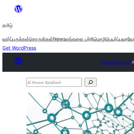
உள்ளடக்கத்திற்கு
செல்க
தமிழ்
வார்ப்புருக்கள்
சொருகிகள்
News
எங்களை பற்றி
மொழிபெயர்ப்பு
வரவேற
Get WordPress
Plugin Directory
A
நீட்சிகளை
தேடுங்கள்