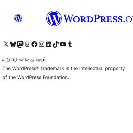
Visit our X (formerly Twitter) account
Visit our Bluesky account
Visit our Mastodon account
Visit our Threads account
Visit our Facebook page
Visit our Instagram account
Visit our LinkedIn account
Visit our TikTok account
Visit our YouTube channel
Visit our Tumblr account
குறியீடு கவிதையாகும்.
The WordPress® trademark is the intellectual property
of the WordPress Foundation.